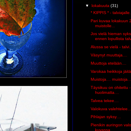
▼
lokakuuta
(31)
* KIPPIS * - talviajalle..
Pari kuvaa lokakuun 
muistolle...
Jos vielä hieman syk
ennen lopullista talv
Alussa se vielä - talvi..
Väsynyt muuttaja....
Muuttoja etelään....
Varokaa heikkoja jäitä.
Muistoja.... muistoja...
Täysikuu on ohitettu - 
huolimatta....
Talvea tekee....
Valokuva valehtelee....
Pihlajan syksy....
Pienikin auringon val
kuvassa.....