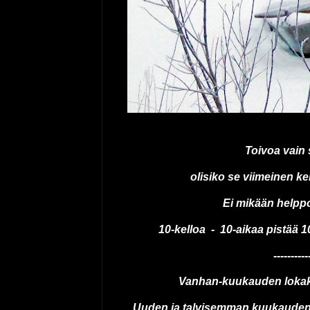
Toivoa vain s
olisiko se viimeinen kel
Ei mikään helpp
10-kelloa - 10-aikaa pistää 10-
----------
Vanhan-kuukauden lokak
Uuden ja talvisemman kuukauden 