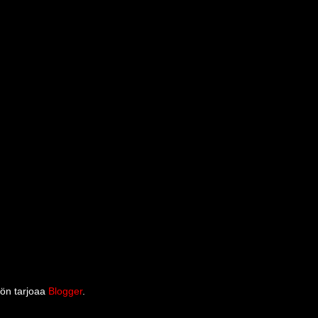
llön tarjoaa
Blogger
.