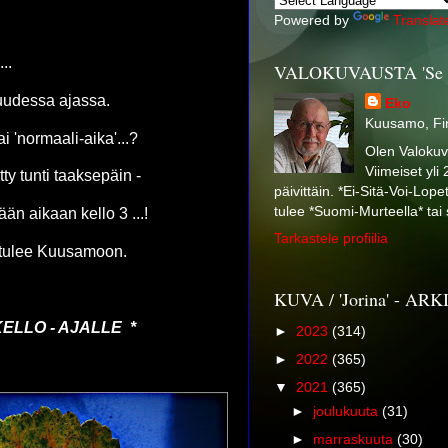
Powered by
Translat
...
VALOKUVAUSTA 'Se on 
 uudessa ajassa.
Eko
Kuusamo, Fi
ai 'normaali-aika'...?
Olen Valokuva
Viimeiset yli 
tty tunti taaksepäin -
päivittäin. *Ei-Sitä-Voi-Lo
tulee *Suomi-Murteella* tai s
än aikaan kello 3 ...!
Tarkastele profiilia
i tulee Kuusamoon.
KUVA / 'Jorina' - AR
ELLO - AJALLE *
►
2023
(314)
►
2022
(365)
▼
2021
(365)
►
joulukuuta
(31)
►
marraskuuta
(30)