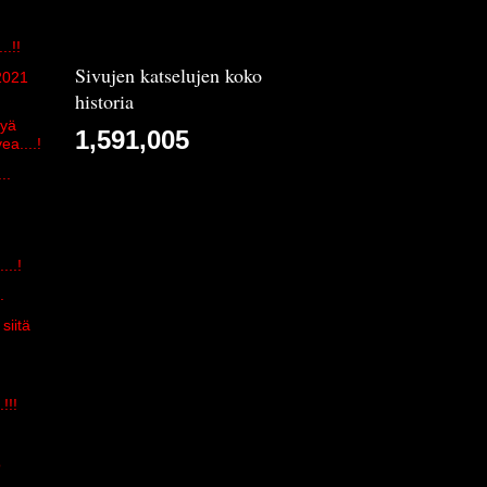
..!!
Sivujen katselujen koko
2021
historia
syä
1,591,005
ea....!
..
...!
.
siitä
!!!
o