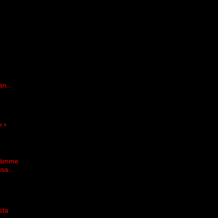
n
än...
? *
etämme
sa...
sta