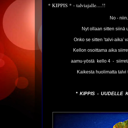
* KIPPIS * - talviajalle....!!
No - niin.
Nyt ollaan sitten siinä
Onko se sitten 'talvi-aika' v
Kellon osoittama aika siirre
aamu-yöstä kello 4 - siirretä
Kaikesta huolimatta talv
* KIPPIS - UUDELLE K