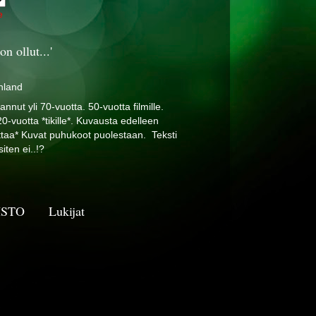
e
ollut...'
nland
nnut yli 70-vuotta. 50-vuotta filmille.
20-vuotta *tikille*. Kuvausta edelleen
pettaa* Kuvat puhukoot puolestaan. Teksti
iten ei..!?
KISTO
Lukijat