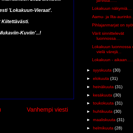
järvistä......
Lokakuun näkymiä....
sesti 'Lokakuun-Vieraat'.
Aamu- ja Ilta-aurinko..
 Kiitettävästi.
Pihlajanmarjat on syöty
ukaviin-Kuviin'...!
Värit sinnittelevät
luonnossa....
Lokakuun luonnossa 
vielä värejä...
Lokakuun - aikaan.....
►
syyskuuta
(30)
►
elokuuta
(31)
►
heinäkuuta
(31)
►
kesäkuuta
(30)
►
toukokuuta
(31)
u
Vanhempi viesti
►
huhtikuuta
(30)
►
maaliskuuta
(31)
►
helmikuuta
(28)