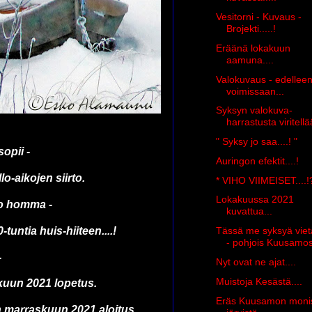
Vesitorni - Kuvaus -
Brojekti.....!
Eräänä lokakuun
aamuna....
Valokuvaus - edellee
voimissaan...
Syksyn valokuva-
harrastusta viritellä
" Syksy jo saa....! "
opii -
Auringon efektit....!
lo-aikojen siirto.
* VIHO VIIMEISET....!
Lokakuussa 2021
o homma -
kuvattua...
tuntia huis-hiiteen....!
Tässä me syksyä vi
- pohjois Kuusamos
-
Nyt ovat ne ajat....
Muistoja Kesästä....
uun 2021 lopetus.
Eräs Kuusamon moni
marraskuun 2021 aloitus...