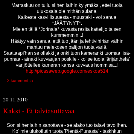
Marraskuu on tullu siihen laihin kylymäksi, ettei tuola
ulukosala ole mithän sulana.
Kaikesta kasvillisuuesta - muustaki - voi sanua
*JÄÄTYNYT*.
Mie en tällä *Jorinala* kuvasta rasita kattelijoita sen
kummemmin...!
Häätyy vain sanua, että tuo jään ja lehtivihiriän välhin
mahtuu melekosen palijon tuota väriä.
Saattaapi'han se ollakki ja onki tuon kameranki tuomaa lisä-
punnaa - ainaki kuvvaajan poskile - ko' se tuola 'ärijänthelä'
värijöttellee kameran kansa kuvvaus hommisa...!
http://picasaweb.google.com/eskoa514
2 kommenttia:
20.11.2010
Kaksi - Ei talviasuttavaa
Son siihenlaihin sanottava - se alako tuo talavi tavoilhen.
Ko' mie ulukoilutin tuota 'Pientä-Punasta' - taskhkun