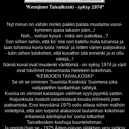
*Kemijoen Taivalkoski - syksy 1974*
Nyt minun on vähän niinko pakko palata muutama vuosi-
kymmen ajasa takasin päin...!
Noh... voihan kysyä - mikä sen pakottaa...?
Son siihen laihin, että ko' mie oon katellu nuita tuhansia ja
taas tuhansia kuvia tuola 'netisä' ja niitten värien palijouksia
- tulin siihen tulokshen, että kuvathin sitä ennenki ja ei ollu
värejä...!
Nämä kuvat ovat muutenki värittömiä - on syksy 1974 ja värit
ovat hävihnet maisemasta melekein kokohnan.
*KEMIJOEN TAIVALKOSKI*
Se oli se viiminen 'Suurista-Koskista' Suomesa joka
valijastethin tuottamhan sähkyä.
Kuvisa on viimiset kalastajan välihnet syys-pyyntiä varten.
Alajuoksula nosturit valamistavat kovala kiihreelä joen
patoamista. Ensi kevväänä 1975 solis oltava siihen malhiin
viritettynä, että sen turpiinit alakasivat laulamhan kokohnan
erilaisesa äänilajisa ko' ooma tottunhet
Taivalkosken kuohuja kuuntelehman.
Ja onnistu'han se - 1975 Äitien-päivän jäläkhen vesi syöksy