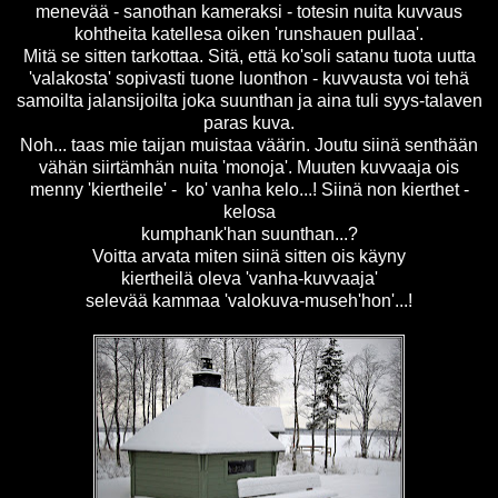
menevää - sanothan kameraksi - totesin nuita kuvvaus
kohtheita katellesa oiken 'runshauen pullaa'.
Mitä se sitten tarkottaa. Sitä, että ko'soli satanu tuota uutta
'valakosta' sopivasti tuone luonthon - kuvvausta voi tehä
samoilta jalansijoilta joka suunthan ja aina tuli syys-talaven
paras kuva.
Noh... taas mie taijan muistaa väärin. Joutu siinä senthään
vähän siirtämhän nuita 'monoja'. Muuten kuvvaaja ois
menny 'kiertheile' - ko' vanha kelo...! Siinä non kierthet -
kelosa
kumphank'han suunthan...?
Voitta arvata miten siinä sitten ois käyny
kiertheilä oleva 'vanha-kuvvaaja'
selevää kammaa 'valokuva-museh'hon'...!