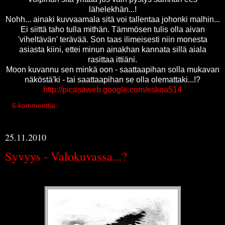
lähelekhän...!
Nohh... ainaki kuvvaamala sitä voi tallentaa johonki malhin...
Ei siittä taho tulla mithän. Tämmösen tulis olla aivan
'viheltävän' terävää. Son taas ilimeisesti niin monesta
asiasta kiini, ettei minun ainakhan kannata sillä aiala
rasittaa ittiäni.
Moon kuvannu sen minkä oon - saattaapihan solla mukavan
näköstä'ki - tai saattaapihan se olla olemattaki...!?
http://picasaweb.google.com/eskoa514
6 kommenttia:
25.11.2010
Syvyys - Valokuvassa...?