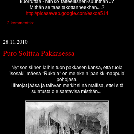
kuorruttaa - niin'ko 'taiteellishen-suunthan'..?
Mithän se taas takottanneekhan....?
http://picasaweb.google.com/eskoa514
2 kommenttia:
28.11.2010
Puro Soittaa Pakkasessa
Nyt son siihen laihin tuon pakkasen kansa, että tuola
'isosaki' mäesä *Rukala* on melekein 'panikki-nappula'
pohojasa.
Hihtojat jääsä ja taihvan merkit siinä mallisa, ettei sitä
sulatusta ole saatavisa misthän...!