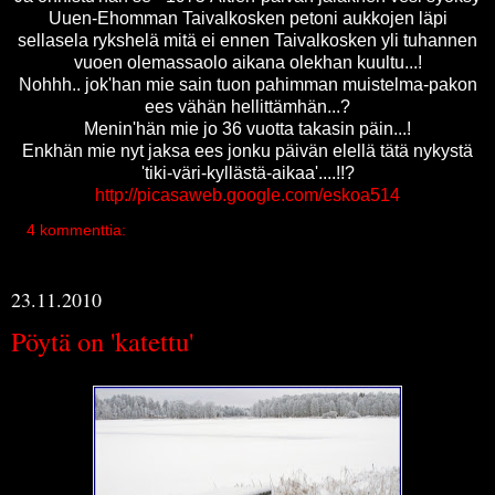
Uuen-Ehomman Taivalkosken petoni aukkojen läpi
sellasela rykshelä mitä ei ennen Taivalkosken yli tuhannen
vuoen olemassaolo aikana olekhan kuultu...!
Nohhh.. jok'han mie sain tuon pahimman muistelma-pakon
ees vähän hellittämhän...?
Menin'hän mie jo 36 vuotta takasin päin...!
Enkhän mie nyt jaksa ees jonku päivän elellä tätä nykystä
'tiki-väri-kyllästä-aikaa'....!!?
http://picasaweb.google.com/eskoa514
4 kommenttia:
23.11.2010
Pöytä on 'katettu'