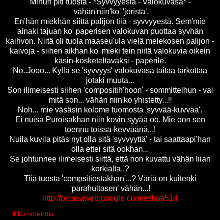
Minun piti tuosta - *Syvvyyestä - Valokuvasa* -
vähän'niin'ko' 'jorista'.
En'hän miekhän siittä palijon tiiä - syvvyyestä. Sem'mie
ainaki tajuan ko' paperisen valokuvan puottaa syvhän
kaihvon. Niitä oli tuola maaseu'ula vielä melekosen palijon -
kaivoja - siihen aikhan ko' mieki tein niitä valokuvia oikein
käsin-kosketeltavaksi - paperile.
No..Jooo... Kyllä se 'syvvyys' valokuvasa taitaa tarkottaa
jotaki muuta...
Son ilimeisesti siihen 'compositih'hoon' - sommittelhun - vai
mitä son... vähän niin'ko yhistetty...!!
Noh... mie väsäsin kolome tuomosta 'syvvää-kuvvaa'.
Ei nuisa Puroisakhan niin kovin syyää oo. Mie oon sen
toennu toissa-kevväänä...!
Nuila kuvila pitäs nyt olla sitä 'syvvyyttä' - tai saattaapi'han
olla ettei sitä ookhan...
Se johtunnee ilimeisesti siittä, että non kuvattu vähän liian
korkialta..?
Tiiä tuosta 'compsitiostakhan'...? Väriä on kuitenki
'parahultasen' vähän...!
http://picasaweb.google.com/eskoa514
4 kommenttia: