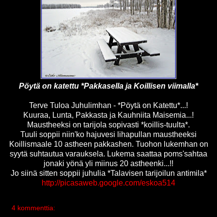
Pöytä on katettu *Pakkasella ja Koillisen viimalla*
Terve Tuloa Juhulimhan - *Pöytä on Katettu*...!
Kuuraa, Lunta, Pakkasta ja Kauhniita Maisemia...!
Maustheeksi on tarijola sopivasti *koillis-tuulta*.
Tuuli soppii niin'ko hajuvesi lihapullan maustheeksi
Koillismaale 10 astheen pakkashen. Tuohon lukemhan on
syytä suhtautua varauksela. Lukema saattaa poms'sahtaa
jonaki yönä yli miinus 20 astheenki...!!
Jo siinä sitten soppii juhulia *Talavisen tarijoilun antimila*
http://picasaweb.google.com/eskoa514
4 kommenttia: