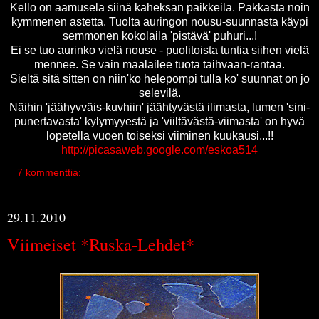
Kello on aamusela siinä kaheksan paikkeila. Pakkasta noin
kymmenen astetta. Tuolta auringon nousu-suunnasta käypi
semmonen kokolaila 'pistävä' puhuri...!
Ei se tuo aurinko vielä nouse - puolitoista tuntia siihen vielä
mennee. Se vain maalailee tuota taihvaan-rantaa.
Sieltä sitä sitten on niin'ko helepompi tulla ko' suunnat on jo
selevilä.
Näihin 'jäähyvväis-kuvhiin' jäähtyvästä ilimasta, lumen 'sini-
punertavasta' kylymyyestä ja 'viiltävästä-viimasta' on hyvä
lopetella vuoen toiseksi viiminen kuukausi...!!
http://picasaweb.google.com/eskoa514
7 kommenttia:
29.11.2010
Viimeiset *Ruska-Lehdet*