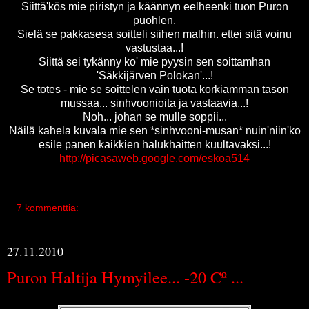
Siittä'kös mie piristyn ja käännyn eelheenki tuon Puron
puohlen.
Sielä se pakkasesa soitteli siihen malhin. ettei sitä voinu
vastustaa...!
Siittä sei tykänny ko' mie pyysin sen soittamhan
'Säkkijärven Polokan'...!
Se totes - mie se soittelen vain tuota korkiamman tason
mussaa... sinhvoonioita ja vastaavia...!
Noh... johan se mulle soppii...
Näilä kahela kuvala mie sen *sinhvooni-musan* nuin'niin'ko
esile panen kaikkien halukhaitten kuultavaksi...!
http://picasaweb.google.com/eskoa514
7 kommenttia:
27.11.2010
Puron Haltija Hymyilee... -20 Cº ...