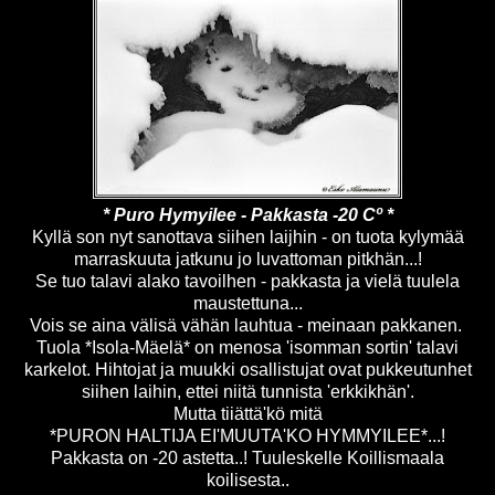
* Puro Hymyilee - Pakkasta -20 Cº *
Kyllä son nyt sanottava siihen laijhin - on tuota kylymää
marraskuuta jatkunu jo luvattoman pitkhän...!
Se tuo talavi alako tavoilhen - pakkasta ja vielä tuulela
maustettuna...
Vois se aina välisä vähän lauhtua - meinaan pakkanen.
Tuola *Isola-Mäelä* on menosa 'isomman sortin' talavi
karkelot. Hihtojat ja muukki osallistujat ovat pukkeutunhet
siihen laihin, ettei niitä tunnista 'erkkikhän'.
Mutta tiiättä'kö mitä
*PURON HALTIJA EI'MUUTA'KO HYMMYILEE*...!
Pakkasta on -20 astetta..! Tuuleskelle Koillismaala
koilisesta..