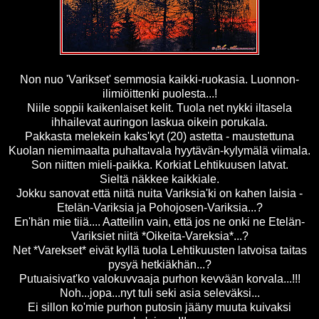
Non nuo 'Varikset' semmosia kaikki-ruokasia. Luonnon-
ilimiöittenki puolesta...!
Niile soppii kaikenlaiset kelit. Tuola net nykki iltasela
ihhailevat auringon laskua oikein porukala.
Pakkasta melekein kaks'kyt (20) astetta - maustettuna
Kuolan niemimaalta puhaltavala hyytävän-kylymälä viimala.
Son niitten mieli-paikka. Korkiat Lehtikuusen latvat.
Sieltä näkkee kaikkiale.
Jokku sanovat että niitä nuita Variksia'ki on kahen laisia -
Etelän-Variksia ja Pohojosen-Variksia...?
En'hän mie tiiä.... Aatteilin vain, että jos ne onki ne Etelän-
Variksiet niitä *Oikeita-Vareksia*...?
Net *Varekset* eivät kyllä tuola Lehtikuusten latvoisa taitas
pysyä hetkiäkhän...?
Putuaisivat'ko valokuvvaaja purhon kevvään korvala...!!!
Noh...jopa...nyt tuli seki asia seleväksi...
Ei sillon ko'mie purhon putosin jääny muuta kuivaksi