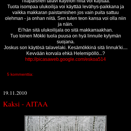
Tilapäishen talavi käythön niitä voi käyttää.
Tuota isompaa ulukoilija voi käyttää levähys-paikkana ja
vaikka makkaran paistamishen jos vain puita sattuu
olehman - ja onhan niitä. Sen tulen teon kansa voi olla niin
ja näin.
Ei'hän sitä ulukoilijala oo sitä makkarraakhan.
Tuo toinen Mökki tuola puusa on hyä linnuile kylymän
suojana.
Joskus son käytösä talavelaki. Kesämökkinä sitä linnuk'ki....
Kevvään korvala ehkä Helemipöllö...?
http://picasaweb.google.com/eskoa514
5 kommenttia:
19.11.2010
Kaksi - AITAA