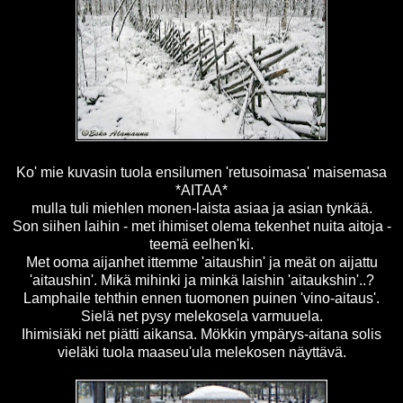
Ko' mie kuvasin tuola ensilumen 'retusoimasa' maisemasa
*AITAA*
mulla tuli miehlen monen-laista asiaa ja asian tynkää.
Son siihen laihin - met ihimiset olema tekenhet nuita aitoja -
teemä eelhen'ki.
Met ooma aijanhet ittemme 'aitaushin' ja meät on aijattu
'aitaushin'. Mikä mihinki ja minkä laishin 'aitaukshin'..?
Lamphaile tehthin ennen tuomonen puinen 'vino-aitaus'.
Sielä net pysy melekosela varmuuela.
Ihimisiäki net piätti aikansa. Mökkin ympärys-aitana solis
vieläki tuola maaseu'ula melekosen näyttävä.