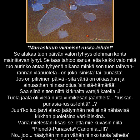
*Marraskuun viimeiset ruska-lehdet*
Se alakaa tuon päivän valon lyhyys olehman kohta
mainittavan lyhyt. Se taas tahtoo sanua, että kaikki valo mitä
tuo aurinko antaa lyhyenä aikana minkä son tuon taihvan-
rannan yläpuolela - on joko 'sinistä' tai 'punasta'.
Jos on pilivinen päivä - sitä väriä on oikiasthan ja
ainuasthan niinsanottua 'sinistä-hämärää'.
Saa siinä sitten niitä kirkhaita värejä katella...!
Tuola jäälä oli vielä nuita viimikesän jääntheitä - *ruskan-
punasia-ruska-lehtiä*...?
Juuri'ko tuo järvi alako jäätymhän noli siinä nähtävisä
kirkhan puoleisina väri-läiskinä.
Väriä mielestäni lisäsi se, että mie kuvasin niitä
*Pienelä-Punasela* Canonila...!!!?
No...joo... häätyhän minun vähän niinko tuota 'aihetta'