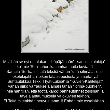
Mitä'hän se nyt on alakanu 'höpäjämhän' - sano 'oikolukija' -
ko' mie 'Sen' tahon kattomhan nuita kuvia...?
Samala 'Se' katteli tätä tekstiä vähän 'sillä-silimälä', ettei
'okolukijakhan' oiken tätä sepustusta ymmärtäny..!
Suhtautukkaa Tekki 'Hyät-Lukijat' ja *Kuvien-Kahtelijat*
vähän niiko varrauksela ainaki tähän *jorina-puohlen*.
Mie'hän tiiän, että tootta kaikki panneutunhet tosishan ja
täyelä antaumuksela valokuvien tekhon.
Ei Teitä mitenkhän neuvua tartte..!! Enhän mie ossaiskhan...