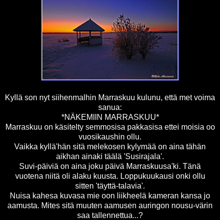
Kyllä son nyt siihenmalhin Marraskuu kulunu, että met voima
sanua:
*NÄKEMIIN MARRASKUU*
Marraskuu on käsitelty semmosisa pakkasisa ettei moisia oo
vuosikaushin ollu.
Vaikka kyllä'hän sitä melekosen kylymää on aina tähän
aikhan ainaki täälä 'Susirajala'.
Suvi-päiviä on aina joku päivä Marraskuusa'ki. Tänä
vuotena niitä oli alaku kuusta. Loppukuukausi onki ollu
sitten 'täyttä-talavia'.
Nuisa kahesa kuvasa mie oon liikheelä kameran kansa jo
aamusta. Mites sitä muuten aamusen auringon nousu-värin
saa tallennettua...?